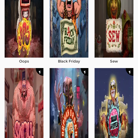
Oops
Black Friday
Sew