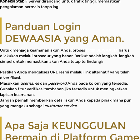
Koneksi Stabil:
Server dirancang untuk trafik tinggi, memastikan
pengalaman bermain tanpa lag.
Panduan Login
DEWAASIA yang Aman.
Untuk menjaga keamanan akun Anda, proses
login DEWAASIA
harus
dilakukan melalui prosedur yang benar. Berikut adalah langkah-langkah
simpel untuk memastikan akun Anda tetap terlindungi:
Pastikan Anda mengakses URL resmi melalui link alternatif yang telah
diverifikasi.
Masukkan
username
dan
password
Anda pada kolom yang tersedia.
Gunakan fitur verifikasi tambahan jika tersedia untuk meningkatkan
lapisan keamanan.
Jangan pernah memberikan detail akun Anda kepada pihak mana pun
yang mengaku sebagai
customer service
.
Apa Saja KEUNGGULAN
Bermain di Platform Game