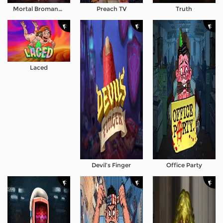
Mortal Bromance
Preach TV
Truth
Referral
Promosi
Hubungi Kami
Laced
Live Chat
Pengaduan Customer
Pilih Bahasa:
Devil’s Finger
Office Party
MASUK
DAFTAR
&copy; DEWAASIA: Link Masuk Resmi Situs Judi
Slot Gacor IDN DEWAASIA. Hak Cipta Dilindungi.