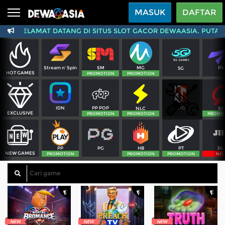
Beranda
MASUK
DAFTAR
SELAMAT DATANG DI SITUS SLOT GACOR DEWAASIA. PUTAR🎰,
Sports
BARU
PROMO
Live Casino
BARU
SM
MG
PS
Stream n' Spin
5G
IDNPoker
BARU
HOT GAMES
PROMOTION
PROMOTION
Slots
PROMO
PP POP
TTG
IDN
NLC
SG
IDNLIVE
EXCLUSIVE
BARU
PROMOTION
PROMOTION
PROMO
Stream N Spin
PG
PT
PP
HB
JILI
NEW GAMES
Arcade
PROMOTION
PROMOTION
PROMOTION
NE
PROMO
Table Games
Lottery
BARU
PROMO
IDNRaffle