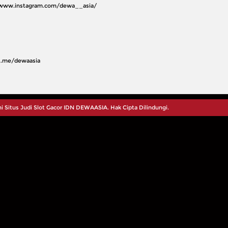
//www.instagram.com/dewa__asia/
/t.me/dewaasia
Situs Judi Slot Gacor IDN DEWAASIA. Hak Cipta Dilindungi.