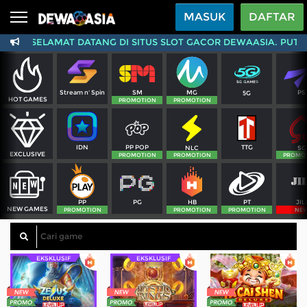
Beranda
MASUK
DAFTAR
SELAMAT DATANG DI SITUS SLOT GACOR DEWAASIA. PUTAR🎰,
Sports
BARU
PROMO
Live Casino
BARU
SM
MG
PS
Stream n' Spin
5G
IDNPoker
BARU
HOT GAMES
PROMOTION
PROMOTION
Slots
PROMO
PP POP
TTG
IDN
NLC
SG
IDNLIVE
EXCLUSIVE
BARU
PROMOTION
PROMOTION
PROMO
Stream N Spin
PG
PT
PP
HB
JILI
NEW GAMES
Arcade
PROMOTION
PROMOTION
PROMOTION
NE
PROMO
Table Games
EKSKLUSIF
EKSKLUSIF
Lottery
BARU
PROMO
IDNRaffle