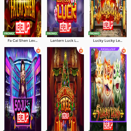
Fa Cai Shen Level UP
Lantern Luck Level UP
Lucky Lucky Level UP
EKSKLUSIF