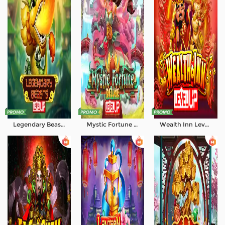
Legendary Beasts Level UP
Mystic Fortune Deluxe Level UP
Wealth Inn Level UP